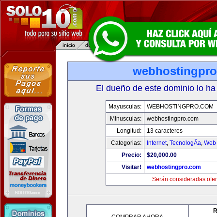
webhostingpr
El dueño de este dominio lo ha
Mayusculas:
WEBHOSTINGPRO.COM
Minusculas:
webhostingpro.com
Longitud:
13 caracteres
Categorias:
Internet
,
TecnologÃ­a
,
Web 
Precio:
$20,000.00
Visitar!
webhostingpro.com
Serán consideradas ofer
R