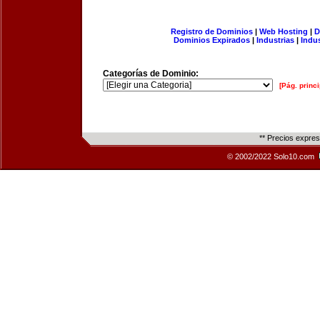
Registro de Dominios
|
Web Hosting
|
D
Dominios Expirados
|
Industrias
|
Indu
Categorías de Dominio:
[Pág. princi
** Precios expre
© 2002/2022 Solo10.com