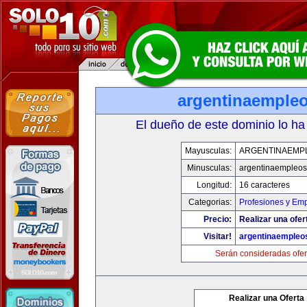
argentinaemple
El dueño de este dominio lo ha
Mayusculas:
ARGENTINAEMP
Minusculas:
argentinaempleo
Longitud:
16 caracteres
Categorias:
Profesiones y Em
Precio:
Realizar una ofer
Visitar!
argentinaempleo
Serán consideradas ofer
Realizar una Oferta