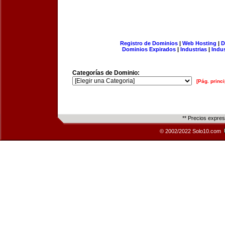
Registro de Dominios
|
Web Hosting
|
D
Dominios Expirados
|
Industrias
|
Indu
Categorías de Dominio:
[Pág. princi
** Precios expre
© 2002/2022 Solo10.com