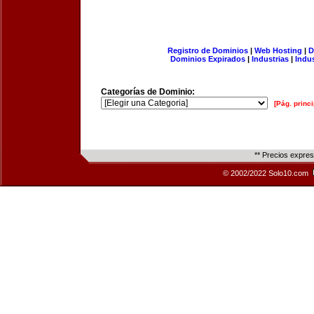
Registro de Dominios
|
Web Hosting
|
D
Dominios Expirados
|
Industrias
|
Indu
Categorías de Dominio:
[Pág. princi
** Precios expre
© 2002/2022 Solo10.com