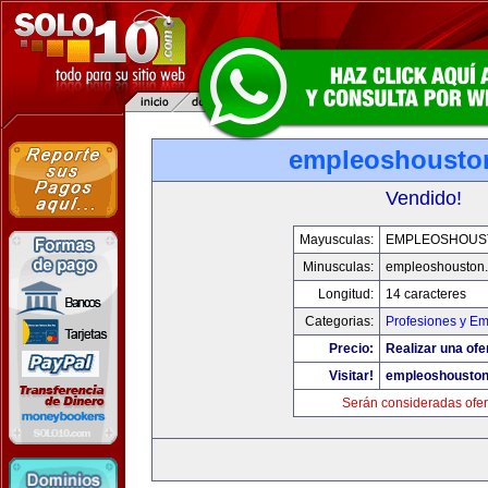
empleoshousto
Vendido!
Mayusculas:
EMPLEOSHOUS
Minusculas:
empleoshouston
Longitud:
14 caracteres
Categorias:
Profesiones y E
Precio:
Realizar una ofe
Visitar!
empleoshousto
Serán consideradas ofer