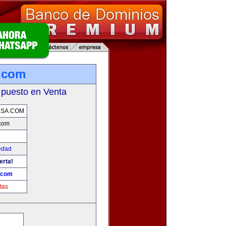
.com
 puesto en Venta
USA.COM
com
edad
erta!
.com
tas