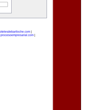
otelesdebariloche.com
|
|
procesoempresarial.com
|