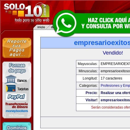
empresarioexito
Vendido!
Mayusculas:
EMPRESARIOEXI
Minusculas:
empresarioexitos
Longitud:
17 caracteres
Categorias:
Profesiones y Em
Precio:
Realizar una ofert
Visitar!
empresarioexito
Serán consideradas ofer