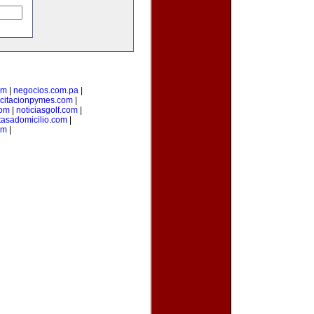
om
|
negocios.com.pa
|
citacionpymes.com
|
com
|
noticiasgolf.com
|
tasadomicilio.com
|
om
|