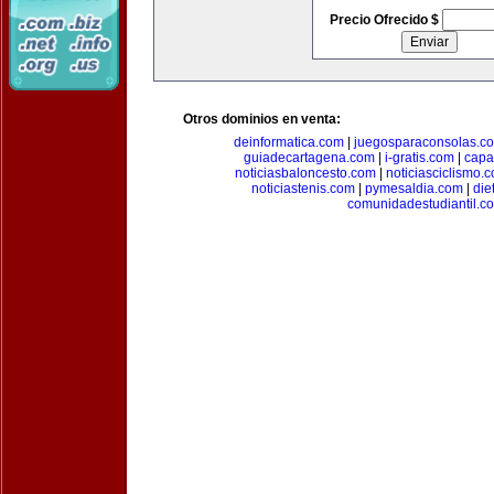
Precio Ofrecido $
Otros dominios en venta:
deinformatica.com
|
juegosparaconsolas.c
guiadecartagena.com
|
i-gratis.com
|
capa
noticiasbaloncesto.com
|
noticiasciclismo.
noticiastenis.com
|
pymesaldia.com
|
die
comunidadestudiantil.c