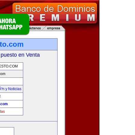
sto.com
 puesto en Venta
ESTO.COM
.com
Ã³n y Noticias
!
o.com
tas