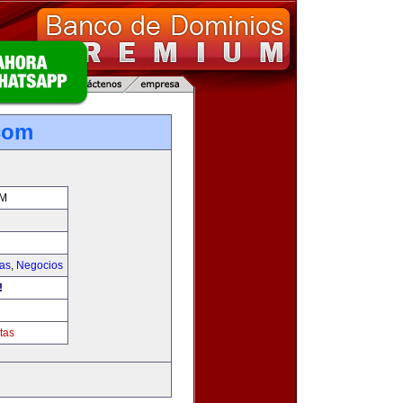
.com
OM
ias
,
Negocios
!
tas