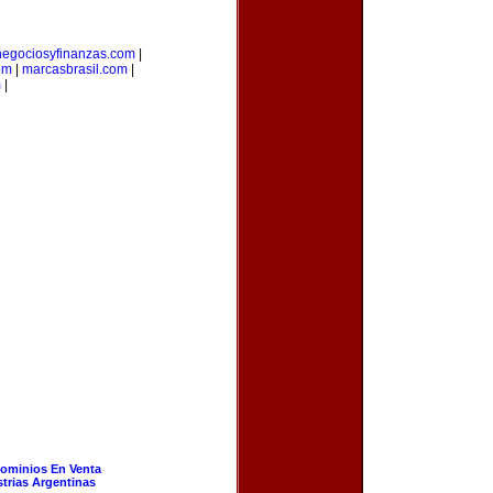
negociosyfinanzas.com
|
om
|
marcasbrasil.com
|
m
|
ominios En Venta
strias Argentinas