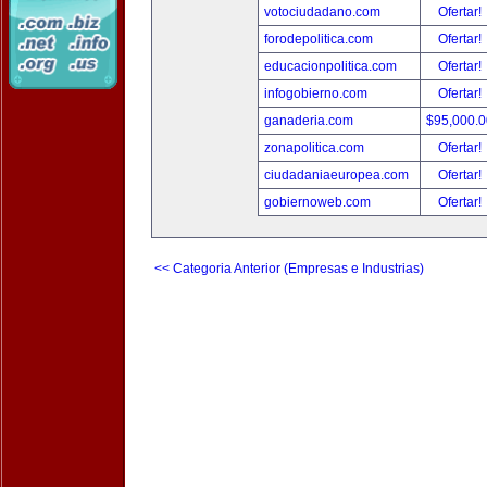
votociudadano.com
Ofertar!
forodepolitica.com
Ofertar!
educacionpolitica.com
Ofertar!
infogobierno.com
Ofertar!
ganaderia.com
$95,000.
zonapolitica.com
Ofertar!
ciudadaniaeuropea.com
Ofertar!
gobiernoweb.com
Ofertar!
<< Categoria Anterior (Empresas e Industrias)