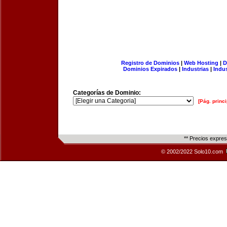
Registro de Dominios
|
Web Hosting
|
D
Dominios Expirados
|
Industrias
|
Indu
Categorías de Dominio:
[Pág. princi
** Precios expre
© 2002/2022 Solo10.com